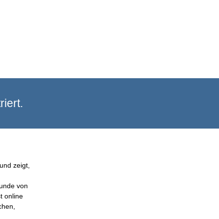
iert.
und zeigt,
Kunde von
t online
chen,