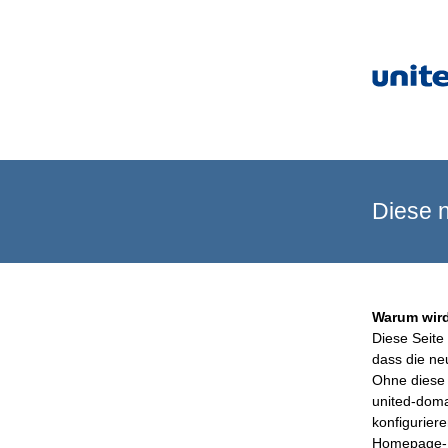
Diese n
Warum wird
Diese Seite 
dass die ne
Ohne diese 
united-doma
konfigurier
Homepage-B